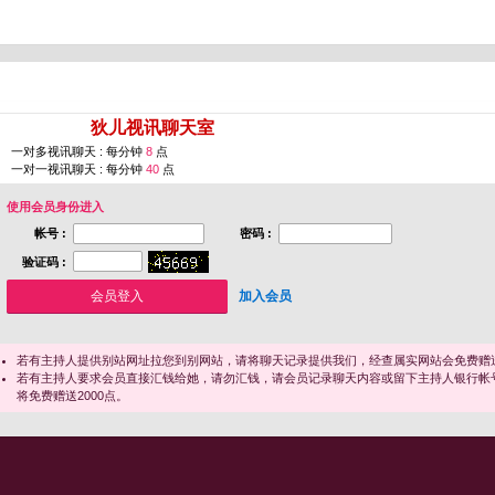
您即将进入 [
狄儿视讯聊天室
]
一对多视讯聊天 : 每分钟
8
点
一对一视讯聊天 : 每分钟
40
点
使用会员身份进入
帐号 :
密码 :
验证码 :
加入会员
若有主持人提供别站网址拉您到别网站，请将聊天记录提供我们，经查属实网站会免费赠送
若有主持人要求会员直接汇钱给她，请勿汇钱，请会员记录聊天内容或留下主持人银行帐
将免费赠送2000点。