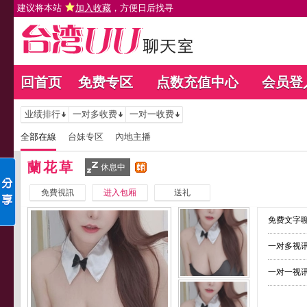
建议将本站
加入收藏
，方便日后找寻
回首页
免费专区
点数充值中心
会员登
业绩排行
一对多收费
一对一收费
全部在線
台妹专区
內地主播
蘭花草
休息中
免費視訊
进入包厢
送礼
免费文字聊
一对多视讯
一对一视讯